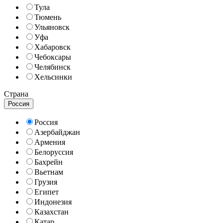
Тула
Тюмень
Ульяновск
Уфа
Хабаровск
Чебоксары
Челябинск
Хельсинки
Страна
Россия
Россия
Азербайджан
Армения
Белоруссия
Бахрейн
Вьетнам
Грузия
Египет
Индонезия
Казахстан
Катар