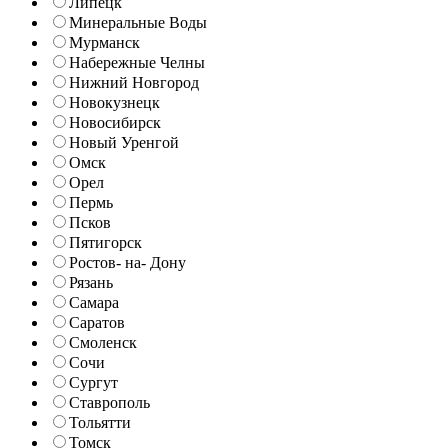
Липецк
Минеральные Воды
Мурманск
Набережные Челны
Нижний Новгород
Новокузнецк
Новосибирск
Новый Уренгой
Омск
Орел
Пермь
Псков
Пятигорск
Ростов- на- Дону
Рязань
Самара
Саратов
Смоленск
Сочи
Сургут
Ставрополь
Тольятти
Томск