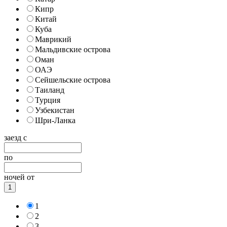
Кипр
Китай
Куба
Маврикий
Мальдивские острова
Оман
ОАЭ
Сейшельские острова
Таиланд
Турция
Узбекистан
Шри-Ланка
заезд с
по
ночей от
1
1
2
3