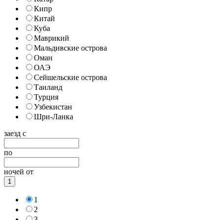
Кипр
Китай
Куба
Маврикий
Мальдивские острова
Оман
ОАЭ
Сейшельские острова
Таиланд
Турция
Узбекистан
Шри-Ланка
заезд с
по
ночей от
1
1
2
3