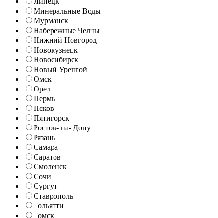
Липецк
Минеральные Воды
Мурманск
Набережные Челны
Нижний Новгород
Новокузнецк
Новосибирск
Новый Уренгой
Омск
Орел
Пермь
Псков
Пятигорск
Ростов- на- Дону
Рязань
Самара
Саратов
Смоленск
Сочи
Сургут
Ставрополь
Тольятти
Томск