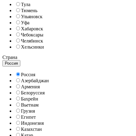
Тула
Тюмень
Ульяновск
Уфа
Хабаровск
Чебоксары
Челябинск
Хельсинки
Страна
Россия
Россия
Азербайджан
Армения
Белоруссия
Бахрейн
Вьетнам
Грузия
Египет
Индонезия
Казахстан
Катар