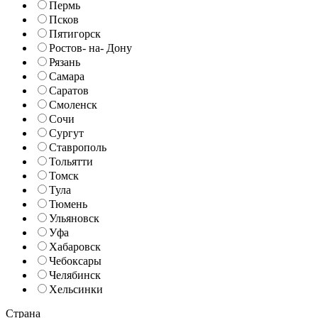
Пермь
Псков
Пятигорск
Ростов- на- Дону
Рязань
Самара
Саратов
Смоленск
Сочи
Сургут
Ставрополь
Тольятти
Томск
Тула
Тюмень
Ульяновск
Уфа
Хабаровск
Чебоксары
Челябинск
Хельсинки
Страна