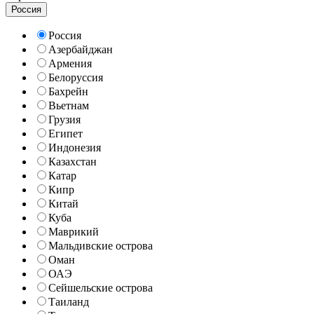
Россия
Россия
Азербайджан
Армения
Белоруссия
Бахрейн
Вьетнам
Грузия
Египет
Индонезия
Казахстан
Катар
Кипр
Китай
Куба
Маврикий
Мальдивские острова
Оман
ОАЭ
Сейшельские острова
Таиланд