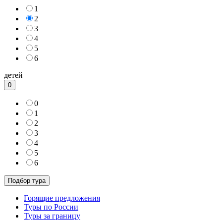
1
2
3
4
5
6
детей
0
0
1
2
3
4
5
6
Горящие предложения
Туры по России
Туры за границу