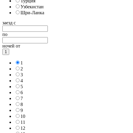
Турция
Узбекистан
Шри-Ланка
заезд с
по
ночей от
1
1
2
3
4
5
6
7
8
9
10
11
12