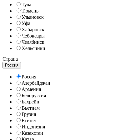
Тула
Тюмень
Ульяновск
Уфа
Хабаровск
Чебоксары
Челябинск
Хельсинки
Страна
Россия
Россия
Азербайджан
Армения
Белоруссия
Бахрейн
Вьетнам
Грузия
Египет
Индонезия
Казахстан
Катар