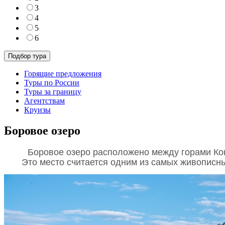
3
4
5
6
Горящие предложения
Туры по России
Туры за границу
Агентствам
Круизы
Боровое озеро
Боровое озеро расположено между горами Кок
       Это место считается одним из самых живопи