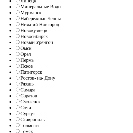
Липецк
Минеральные Воды
Мурманск
Набережные Челны
Нижний Новгород
Новокузнецк
Новосибирск
Новый Уренгой
Омск
Орел
Пермь
Псков
Пятигорск
Ростов- на- Дону
Рязань
Самара
Саратов
Смоленск
Сочи
Сургут
Ставрополь
Тольятти
Томск