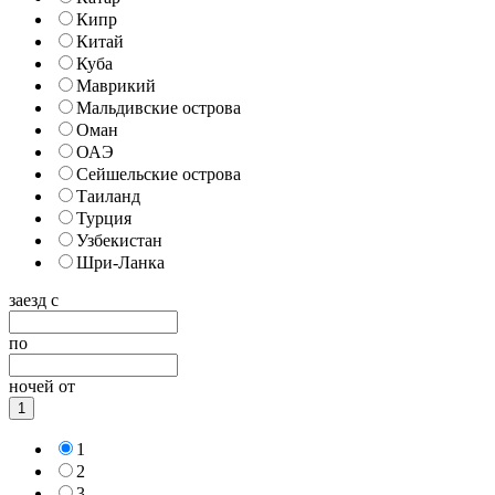
Кипр
Китай
Куба
Маврикий
Мальдивские острова
Оман
ОАЭ
Сейшельские острова
Таиланд
Турция
Узбекистан
Шри-Ланка
заезд с
по
ночей от
1
1
2
3