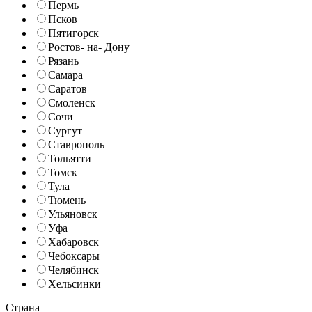
Пермь
Псков
Пятигорск
Ростов- на- Дону
Рязань
Самара
Саратов
Смоленск
Сочи
Сургут
Ставрополь
Тольятти
Томск
Тула
Тюмень
Ульяновск
Уфа
Хабаровск
Чебоксары
Челябинск
Хельсинки
Страна