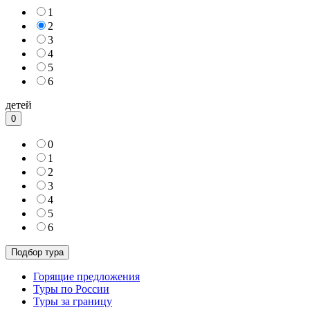
1
2
3
4
5
6
детей
0
0
1
2
3
4
5
6
Горящие предложения
Туры по России
Туры за границу