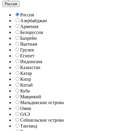
Россия
Россия
Азербайджан
Армения
Белоруссия
Бахрейн
Вьетнам
Грузия
Египет
Индонезия
Казахстан
Катар
Кипр
Китай
Куба
Маврикий
Мальдивские острова
Оман
ОАЭ
Сейшельские острова
Таиланд