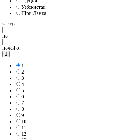
Турция
Узбекистан
Шри-Ланка
заезд с
по
ночей от
1
1
2
3
4
5
6
7
8
9
10
11
12