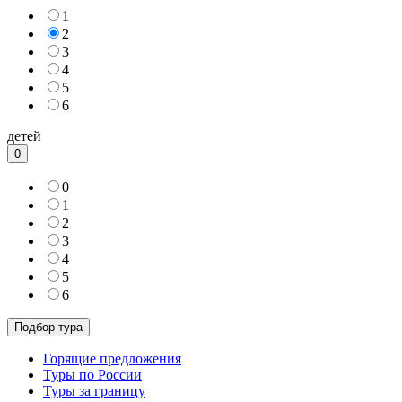
1
2
3
4
5
6
детей
0
0
1
2
3
4
5
6
Горящие предложения
Туры по России
Туры за границу