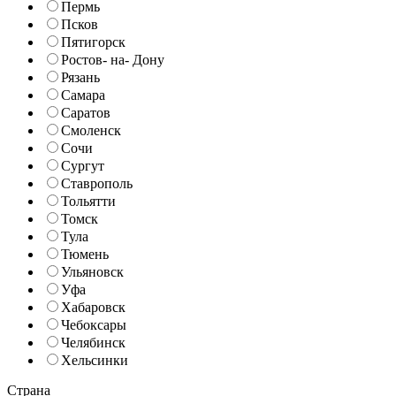
Пермь
Псков
Пятигорск
Ростов- на- Дону
Рязань
Самара
Саратов
Смоленск
Сочи
Сургут
Ставрополь
Тольятти
Томск
Тула
Тюмень
Ульяновск
Уфа
Хабаровск
Чебоксары
Челябинск
Хельсинки
Страна