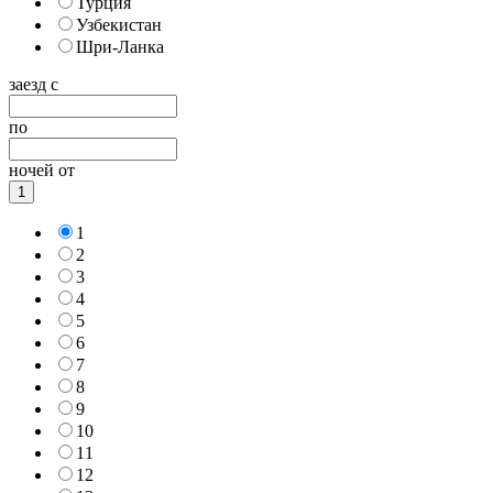
Турция
Узбекистан
Шри-Ланка
заезд с
по
ночей от
1
1
2
3
4
5
6
7
8
9
10
11
12