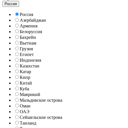
Россия
Россия
Азербайджан
Армения
Белоруссия
Бахрейн
Вьетнам
Грузия
Египет
Индонезия
Казахстан
Катар
Кипр
Китай
Куба
Маврикий
Мальдивские острова
Оман
ОАЭ
Сейшельские острова
Таиланд