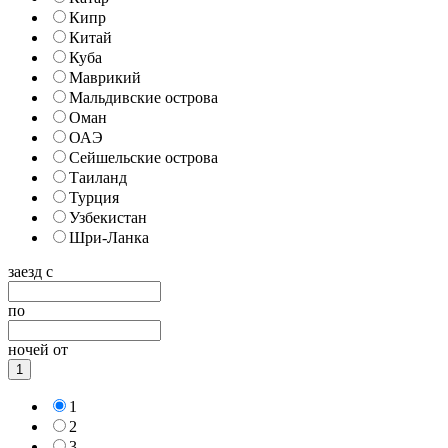
Кипр
Китай
Куба
Маврикий
Мальдивские острова
Оман
ОАЭ
Сейшельские острова
Таиланд
Турция
Узбекистан
Шри-Ланка
заезд с
по
ночей от
1
1
2
3