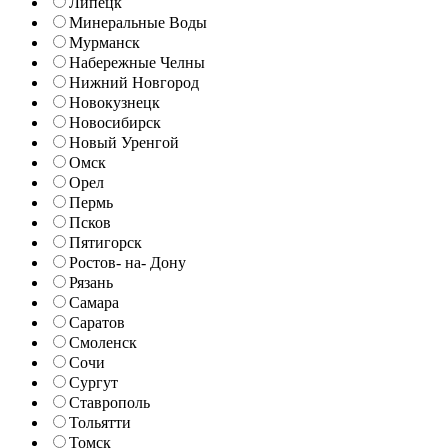
Липецк
Минеральные Воды
Мурманск
Набережные Челны
Нижний Новгород
Новокузнецк
Новосибирск
Новый Уренгой
Омск
Орел
Пермь
Псков
Пятигорск
Ростов- на- Дону
Рязань
Самара
Саратов
Смоленск
Сочи
Сургут
Ставрополь
Тольятти
Томск