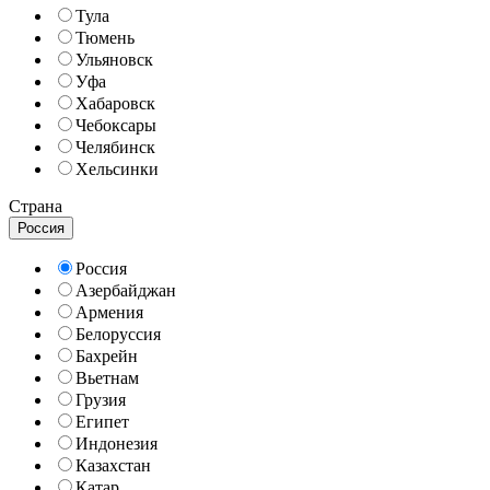
Тула
Тюмень
Ульяновск
Уфа
Хабаровск
Чебоксары
Челябинск
Хельсинки
Страна
Россия
Россия
Азербайджан
Армения
Белоруссия
Бахрейн
Вьетнам
Грузия
Египет
Индонезия
Казахстан
Катар