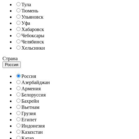
Тула
Тюмень
Ульяновск
Уфа
Хабаровск
Чебоксары
Челябинск
Хельсинки
Страна
Россия
Россия
Азербайджан
Армения
Белоруссия
Бахрейн
Вьетнам
Грузия
Египет
Индонезия
Казахстан
Катар