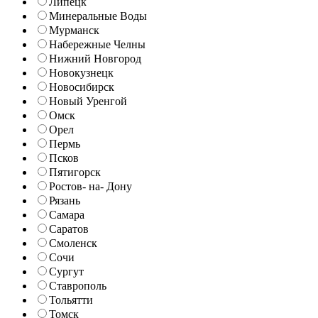
Липецк
Минеральные Воды
Мурманск
Набережные Челны
Нижний Новгород
Новокузнецк
Новосибирск
Новый Уренгой
Омск
Орел
Пермь
Псков
Пятигорск
Ростов- на- Дону
Рязань
Самара
Саратов
Смоленск
Сочи
Сургут
Ставрополь
Тольятти
Томск