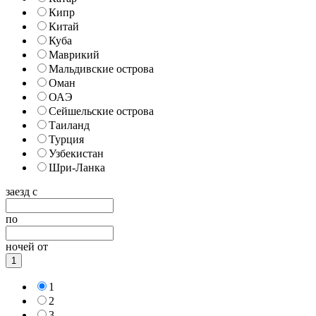
Кипр
Китай
Куба
Маврикий
Мальдивские острова
Оман
ОАЭ
Сейшельские острова
Таиланд
Турция
Узбекистан
Шри-Ланка
заезд с
по
ночей от
1
1
2
3