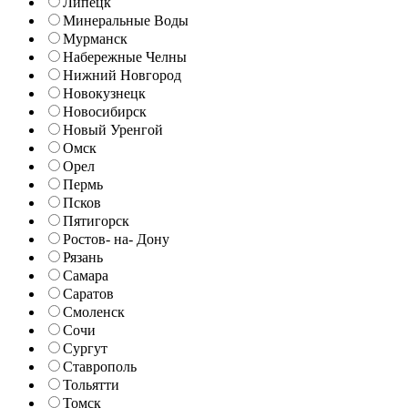
Липецк
Минеральные Воды
Мурманск
Набережные Челны
Нижний Новгород
Новокузнецк
Новосибирск
Новый Уренгой
Омск
Орел
Пермь
Псков
Пятигорск
Ростов- на- Дону
Рязань
Самара
Саратов
Смоленск
Сочи
Сургут
Ставрополь
Тольятти
Томск