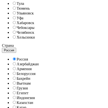
Тула
Тюмень
Ульяновск
Уфа
Хабаровск
Чебоксары
Челябинск
Хельсинки
Страна
Россия
Россия
Азербайджан
Армения
Белоруссия
Бахрейн
Вьетнам
Грузия
Египет
Индонезия
Казахстан
Катар