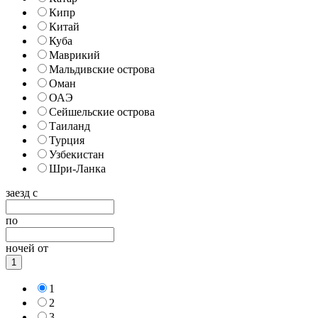
Кипр
Китай
Куба
Маврикий
Мальдивские острова
Оман
ОАЭ
Сейшельские острова
Таиланд
Турция
Узбекистан
Шри-Ланка
заезд с
по
ночей от
1
1
2
3