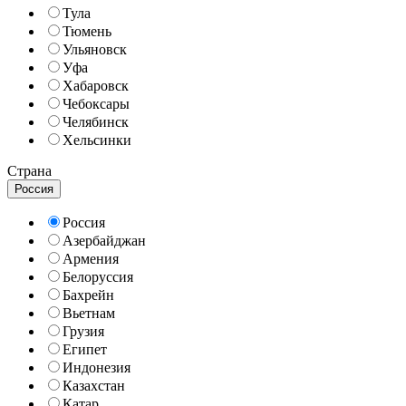
Тула
Тюмень
Ульяновск
Уфа
Хабаровск
Чебоксары
Челябинск
Хельсинки
Страна
Россия
Россия
Азербайджан
Армения
Белоруссия
Бахрейн
Вьетнам
Грузия
Египет
Индонезия
Казахстан
Катар