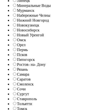
Липецк
Минеральные Воды
Мурманск
Набережные Челны
Нижний Новгород
Новокузнецк
Новосибирск
Новый Уренгой
Омск
Орел
Пермь
Псков
Пятигорск
Ростов- на- Дону
Рязань
Самара
Саратов
Смоленск
Сочи
Сургут
Ставрополь
Тольятти
Томск