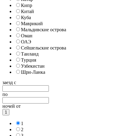
Кипр
Китай
Куба
Маврикий
Мальдивские острова
Оман
ОАЭ
Сейшельские острова
Таиланд
Турция
Узбекистан
Шри-Ланка
заезд с
по
ночей от
1
1
2
3