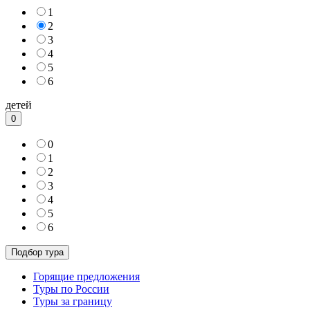
1
2
3
4
5
6
детей
0
0
1
2
3
4
5
6
Горящие предложения
Туры по России
Туры за границу