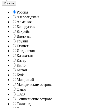
Россия
Россия
Азербайджан
Армения
Белоруссия
Бахрейн
Вьетнам
Грузия
Египет
Индонезия
Казахстан
Катар
Кипр
Китай
Куба
Маврикий
Мальдивские острова
Оман
ОАЭ
Сейшельские острова
Таиланд