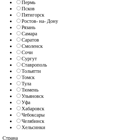
Пермь
Псков
Пятигорск
Ростов- на- Дону
Рязань
Самара
Саратов
Смоленск
Сочи
Сургут
Ставрополь
Тольятти
Томск
Тула
Тюмень
Ульяновск
Уфа
Хабаровск
Чебоксары
Челябинск
Хельсинки
Страна