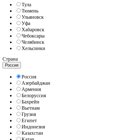
Тула
Тюмень
Ульяновск
Уфа
Хабаровск
Чебоксары
Челябинск
Хельсинки
Страна
Россия
Россия
Азербайджан
Армения
Белоруссия
Бахрейн
Вьетнам
Грузия
Египет
Индонезия
Казахстан
Катар