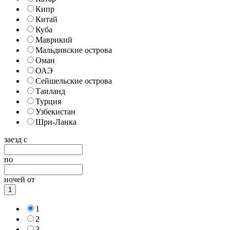
Кипр
Китай
Куба
Маврикий
Мальдивские острова
Оман
ОАЭ
Сейшельские острова
Таиланд
Турция
Узбекистан
Шри-Ланка
заезд с
по
ночей от
1
1
2
3