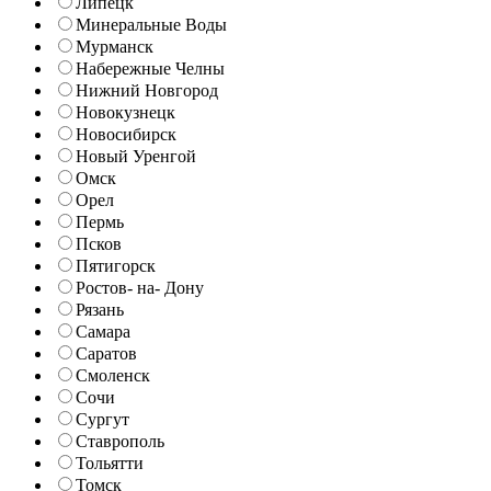
Липецк
Минеральные Воды
Мурманск
Набережные Челны
Нижний Новгород
Новокузнецк
Новосибирск
Новый Уренгой
Омск
Орел
Пермь
Псков
Пятигорск
Ростов- на- Дону
Рязань
Самара
Саратов
Смоленск
Сочи
Сургут
Ставрополь
Тольятти
Томск