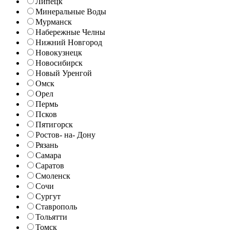
Липецк
Минеральные Воды
Мурманск
Набережные Челны
Нижний Новгород
Новокузнецк
Новосибирск
Новый Уренгой
Омск
Орел
Пермь
Псков
Пятигорск
Ростов- на- Дону
Рязань
Самара
Саратов
Смоленск
Сочи
Сургут
Ставрополь
Тольятти
Томск