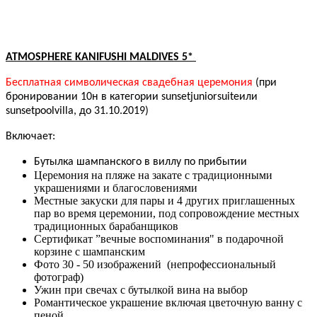
ATMOSPHERE KANIFUSHI MALDIVES 5*
Бесплатная символическая свадебная церемония
(при
бронировании 10н в категории
sunset
junior
suite
или
sunset
pool
villa
, до 31.10.2019)
Включает:
Бутылка шампанского в виллу по прибытии
Церемония на пляже на закате с традиционными
украшениями и благословениями
Местные закуски для пары и 4 других приглашенных
пар во время церемонии, под сопровождение местных
традиционных барабанщиков
Сертификат ”вечные воспоминания" в подарочной
корзине с шампанским
Фото 30 - 50 изображений (непрофессиональный
фотограф)
Ужин при свечах с бутылкой вина на выбор
Романтическое украшение включая цветочную ванну с
пеной