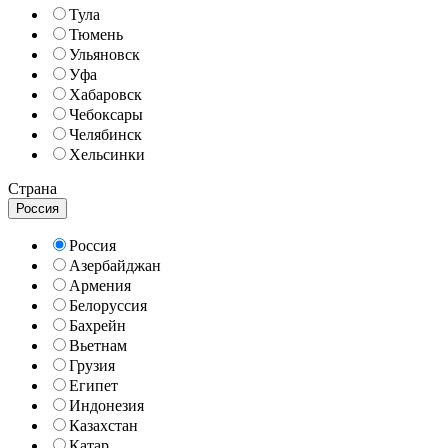
Тула
Тюмень
Ульяновск
Уфа
Хабаровск
Чебоксары
Челябинск
Хельсинки
Страна
Россия
Россия
Азербайджан
Армения
Белоруссия
Бахрейн
Вьетнам
Грузия
Египет
Индонезия
Казахстан
Катар