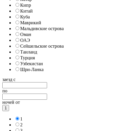
Кипр
Китай
Куба
Маврикий
Мальдивские острова
Оман
ОАЭ
Сейшельские острова
Таиланд
Турция
Узбекистан
Шри-Ланка
заезд с
по
ночей от
1
1
2
3