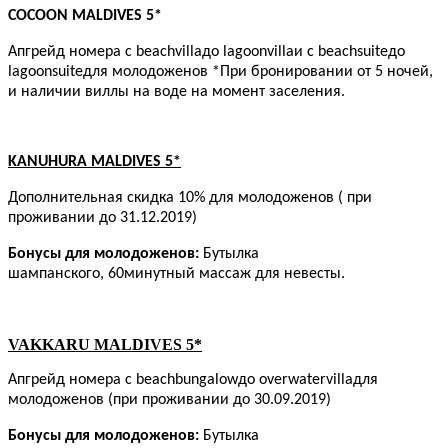
COCOON MALDIVES 5*
Апгрейд номера с
beach
villa
до
lagoon
villa
и с
beach
suite
до
lagoon
suite
для молодоженов
*При бронировании от 5 ночей,
и наличии виллы на воде на момент заселения.
KANUHURA MALDIVES 5*
Дополнительная скидка 10% для молодоженов ( при
проживании до 31.12.2019)
Бонусы для молодоженов:
Бутылка
шампанского,
60минутный массаж для невесты.
VAKKARU MALDIVES 5*
Апгрейд номера с
beach
bungalow
до
over
water
villa
для
молодоженов (при проживании до 30.09.2019)
Бонусы для молодоженов:
Бутылка