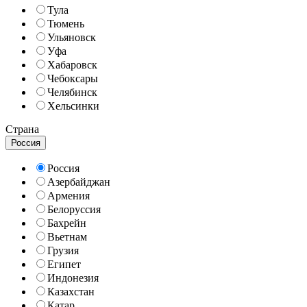
Тула
Тюмень
Ульяновск
Уфа
Хабаровск
Чебоксары
Челябинск
Хельсинки
Страна
Россия
Россия
Азербайджан
Армения
Белоруссия
Бахрейн
Вьетнам
Грузия
Египет
Индонезия
Казахстан
Катар