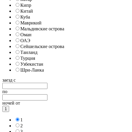
Кипр
Китай
Куба
Маврикий
Мальдивские острова
Оман
ОАЭ
Сейшельские острова
Таиланд
Турция
Узбекистан
Шри-Ланка
заезд с
по
ночей от
1
1
2
3