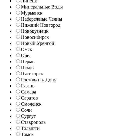
Липецк
Минеральные Воды
Мурманск
Набережные Челны
Нижний Новгород
Новокузнецк
Новосибирск
Новый Уренгой
Омск
Орел
Пермь
Псков
Пятигорск
Ростов- на- Дону
Рязань
Самара
Саратов
Смоленск
Сочи
Сургут
Ставрополь
Тольятти
Томск