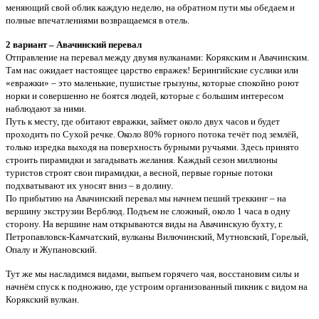
меняющий свой облик каждую неделю, на обратном пути мы обедаем и
полные впечатлениями возвращаемся в отель.
2 вариант – Авачинский перевал
Отправление на перевал между двумя вулканами: Корякским и Авачинским.
Там нас ожидает настоящее царство евражек! Берингийские суслики или
«евражки» – это маленькие, пушистые грызуны, которые спокойно роют
норки и совершенно не боятся людей, которые с большим интересом
наблюдают за ними.
Путь к месту, где обитают евражки, займет около двух часов и будет
проходить по Сухой речке. Около 80% горного потока течёт под землёй,
только изредка выходя на поверхность бурными ручьями. Здесь принято
строить пирамидки и загадывать желания. Каждый сезон миллионы
туристов строят свои пирамидки, а весной, первые горные потоки
подхватывают их уносят вниз – в долину.
По прибытию на Авачинский перевал мы начнем пеший треккинг – на
вершину экструзии Верблюд. Подъем не сложный, около 1 часа в одну
сторону. На вершине нам открываются виды на Авачинскую бухту, г.
Петропавловск-Камчатский, вулканы Вилючинский, Мутновский, Горелый,
Опалу и Жупановский.
Тут же мы насладимся видами, выпьем горячего чая, восстановим силы и
начнём спуск к подножию, где устроим организованный пикник с видом на
Корякский вулкан.