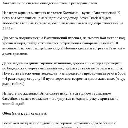
Завтракаем по системе «шведский стол» в ресторане отеля.
Нас ждёт одна из визитных карточек Камчатки – вулкан Вилючинский. К
нему мы отправимся на легендарном вездеходе Sever Truck и будем
любоваться горным гигантом, который возвышается над окрестностями на
2173 м.
Для этого поднимемся на
Вилючинский перевал
, на высоту 840 метров над
уровнем моря, откуда открывается потрясающая панорама на целых 10
вулканов, 5 из которых действующие! Именно здесь мы встретим Гамулов –
духов вулканов.
Далее заедем на
дикие горячие источники
, дорога к ним будет проходить
по бездорожью через смешанный лес, где растут вековые березы и тополя.
Почувствуем всю мощь вездехода: нам предстоит преодолевать реки в брод
– 4 раза в одну сторону! В пути, вероятно, встретим диких животных (лису,
рысь, соболь).
На месте, по желанию, Вы сможете искупаться в диком термальном
бассейне, а самые отважные – и окунуться в ледяную реку с кристально
чистой водой.
Обед (салат, суп, сэндвич).
Возможен заезд на оборудованные горячие источники (два бассейна с