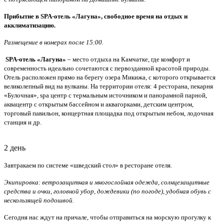
Прибытие в SPA-отель «Лагуна», свободное время на отдых и
акклиматизацию.
Размещение в номерах после 15:00.
SPA-отель «Лагуна»
– место отдыха на Камчатке, где комфорт и
современность идеально сочетаются с первозданной красотой природы.
Отель расположен прямо на берегу озера Микижа, с которого открывается
великолепный вид на вулканы. На территории отеля: 4 ресторана, пекарня
«Булочная», spa центр с термальным источником и панорамной парной,
аквацентр с открытым бассейном и аквагорками, детским центром,
торговый павильон, концертная площадка под открытым небом, лодочная
станция и др.
2 день
Завтракаем по системе «шведский стол» в ресторане отеля.
Экипировка: ветрозащитная и многослойная одежда, солнцезащитные
средства и очки, головной убор, дождевики (по погоде), удобная обувь с
нескользящей подошвой.
Сегодня нас ждут на причале, чтобы отправиться на морскую прогулку к