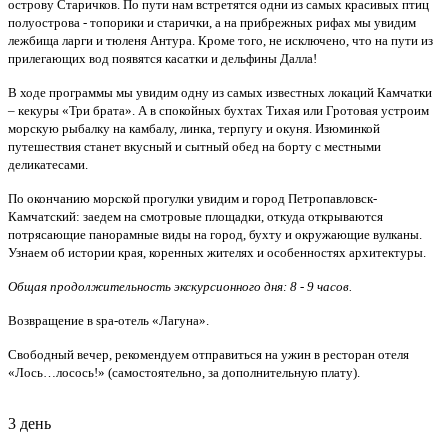
острову Старичков. По пути нам встретятся одни из самых красивых птиц
полуострова - топорики и старички, а на прибрежных рифах мы увидим
лежбища ларги и тюленя Антура. Кроме того, не исключено, что на пути из
прилегающих вод появятся касатки и дельфины Далла!
В ходе программы мы увидим одну из самых известных локаций Камчатки
– кекуры «Три брата». А в спокойных бухтах Тихая или Гротовая устроим
морскую рыбалку на камбалу, линка, терпугу и окуня. Изюминкой
путешествия станет вкусный и сытный обед на борту с местными
деликатесами.
По окончанию морской прогулки увидим и город Петропавловск-
Камчатский: заедем на смотровые площадки, откуда открываются
потрясающие панорамные виды на город, бухту и окружающие вулканы.
Узнаем об истории края, коренных жителях и особенностях архитектуры.
Общая продолжительность экскурсионного дня: 8 - 9 часов.
Возвращение в spa-отель «Лагуна».
Свободный вечер, рекомендуем отправиться на ужин в ресторан отеля
«Лось…лосось!» (самостоятельно, за дополнительную плату).
3 день