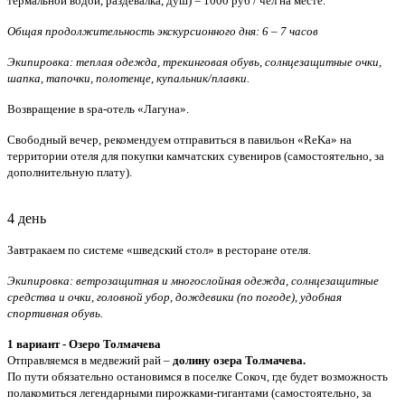
термальной водой, раздевалка, душ) = 1000 руб / чел на месте.
Общая продолжительность экскурсионного дня: 6 – 7 часов
Экипировка: теплая одежда, трекинговая обувь, солнцезащитные очки,
шапка, тапочки, полотенце, купальник/плавки.
Возвращение в spa-отель «Лагуна».
Свободный вечер, рекомендуем отправиться в павильон «ReKa» на
территории отеля для покупки камчатских сувениров (самостоятельно, за
дополнительную плату).
4 день
Завтракаем по системе «шведский стол» в ресторане отеля.
Экипировка: ветрозащитная и многослойная одежда, солнцезащитные
средства и очки, головной убор, дождевики (по погоде), удобная
спортивная обувь.
1 вариант - Озеро Толмачева
Отправляемся в медвежий рай –
долину озера Толмачева.
По пути обязательно остановимся в поселке Сокоч, где будет возможность
полакомиться легендарными пирожками-гигантами (самостоятельно, за