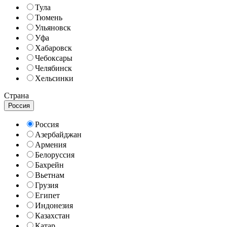
Тула
Тюмень
Ульяновск
Уфа
Хабаровск
Чебоксары
Челябинск
Хельсинки
Страна
Россия
Россия
Азербайджан
Армения
Белоруссия
Бахрейн
Вьетнам
Грузия
Египет
Индонезия
Казахстан
Катар