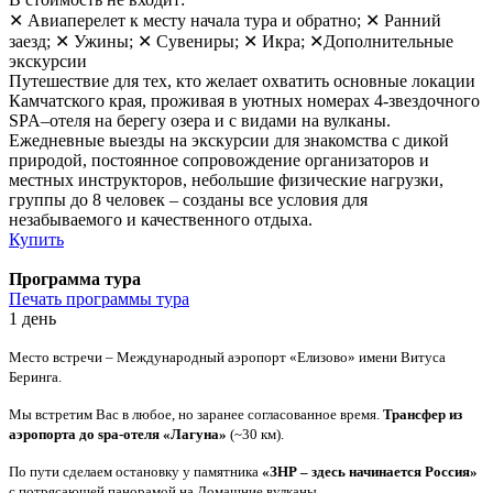
✕ Авиаперелет к месту начала тура и обратно; ✕ Ранний
заезд; ✕ Ужины; ✕ Сувениры; ✕ Икра; ✕Дополнительные
экскурсии
Путешествие для тех, кто желает охватить основные локации
Камчатского края, проживая в уютных номерах 4-звездочного
SPA–отеля на берегу озера и с видами на вулканы.
Ежедневные выезды на экскурсии для знакомства с дикой
природой, постоянное сопровождение организаторов и
местных инструкторов, небольшие физические нагрузки,
группы до 8 человек – созданы все условия для
незабываемого и качественного отдыха.
Купить
Программа тура
Печать программы тура
1 день
Место встречи – Международный аэропорт «Елизово» имени Витуса
Беринга.
Мы встретим Вас в любое, но заранее согласованное время.
Трансфер из
аэропорта до
spa
-отеля «Лагуна»
(~30 км).
По пути сделаем остановку у памятника
«ЗНР – здесь начинается Россия»
с потрясающей панорамой на Домашние вулканы.