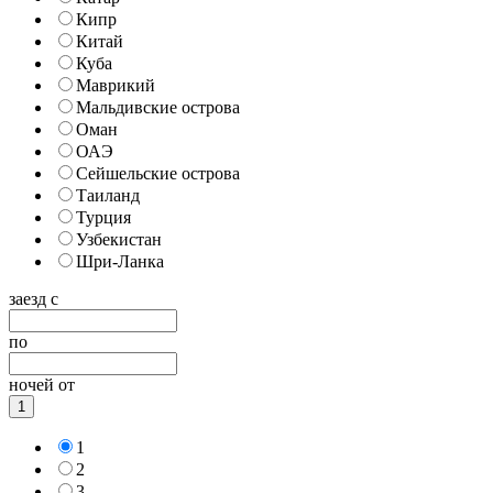
Кипр
Китай
Куба
Маврикий
Мальдивские острова
Оман
ОАЭ
Сейшельские острова
Таиланд
Турция
Узбекистан
Шри-Ланка
заезд с
по
ночей от
1
1
2
3