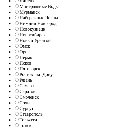
Липецк
Минеральные Воды
Мурманск
Набережные Челны
Нижний Новгород
Новокузнецк
Новосибирск
Новый Уренгой
Омск
Орел
Пермь
Псков
Пятигорск
Ростов- на- Дону
Рязань
Самара
Саратов
Смоленск
Сочи
Сургут
Ставрополь
Тольятти
Томск