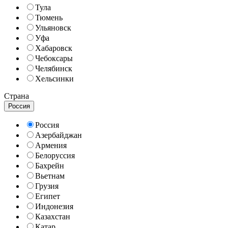
Тула
Тюмень
Ульяновск
Уфа
Хабаровск
Чебоксары
Челябинск
Хельсинки
Страна
Россия
Россия
Азербайджан
Армения
Белоруссия
Бахрейн
Вьетнам
Грузия
Египет
Индонезия
Казахстан
Катар