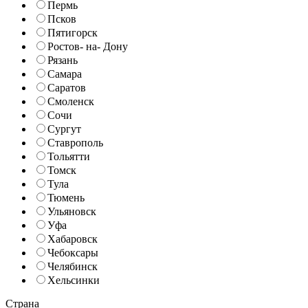
Пермь
Псков
Пятигорск
Ростов- на- Дону
Рязань
Самара
Саратов
Смоленск
Сочи
Сургут
Ставрополь
Тольятти
Томск
Тула
Тюмень
Ульяновск
Уфа
Хабаровск
Чебоксары
Челябинск
Хельсинки
Страна