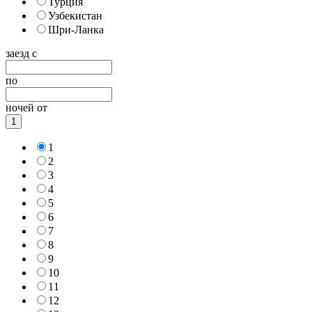
Турция
Узбекистан
Шри-Ланка
заезд с
по
ночей от
1
1
2
3
4
5
6
7
8
9
10
11
12