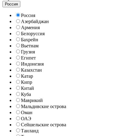
Россия
Россия
Азербайджан
Армения
Белоруссия
Бахрейн
Вьетнам
Грузия
Египет
Индонезия
Казахстан
Катар
Кипр
Китай
Куба
Маврикий
Мальдивские острова
Оман
ОАЭ
Сейшельские острова
Таиланд