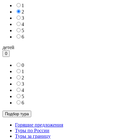
1
2
3
4
5
6
детей
0
0
1
2
3
4
5
6
Горящие предложения
Туры по России
Туры за границу