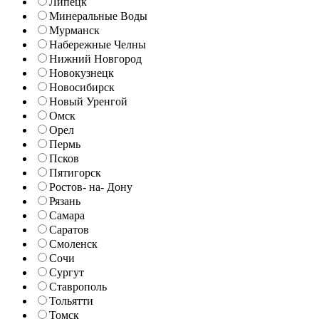
Липецк
Минеральные Воды
Мурманск
Набережные Челны
Нижний Новгород
Новокузнецк
Новосибирск
Новый Уренгой
Омск
Орел
Пермь
Псков
Пятигорск
Ростов- на- Дону
Рязань
Самара
Саратов
Смоленск
Сочи
Сургут
Ставрополь
Тольятти
Томск