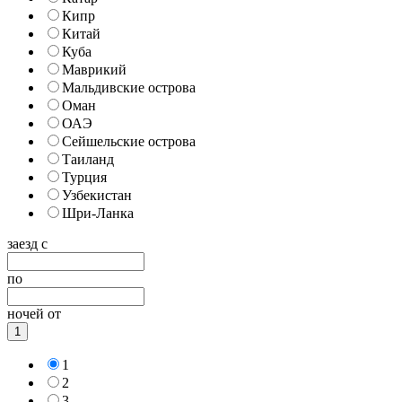
Кипр
Китай
Куба
Маврикий
Мальдивские острова
Оман
ОАЭ
Сейшельские острова
Таиланд
Турция
Узбекистан
Шри-Ланка
заезд с
по
ночей от
1
1
2
3