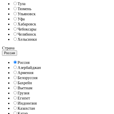
Тула
Тюмень
Ульяновск
Уфа
Хабаровск
Чебоксары
Челябинск
Хельсинки
Страна
Россия
Россия
Азербайджан
Армения
Белоруссия
Бахрейн
Вьетнам
Грузия
Египет
Индонезия
Казахстан
Катар