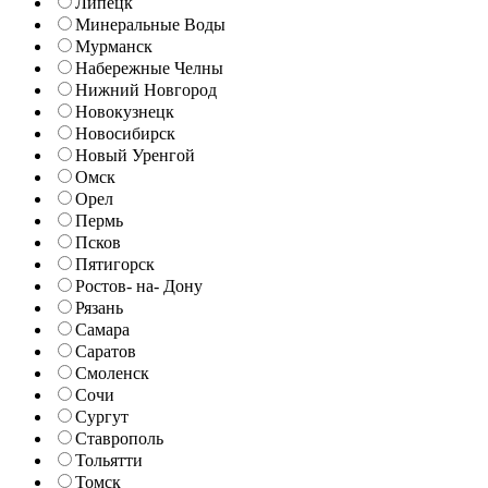
Липецк
Минеральные Воды
Мурманск
Набережные Челны
Нижний Новгород
Новокузнецк
Новосибирск
Новый Уренгой
Омск
Орел
Пермь
Псков
Пятигорск
Ростов- на- Дону
Рязань
Самара
Саратов
Смоленск
Сочи
Сургут
Ставрополь
Тольятти
Томск