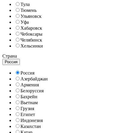
Тула
Тюмень
Ульяновск
Уфа
Хабаровск
Чебоксары
Челябинск
Хельсинки
Страна
Россия
Россия
Азербайджан
Армения
Белоруссия
Бахрейн
Вьетнам
Грузия
Египет
Индонезия
Казахстан
Катар