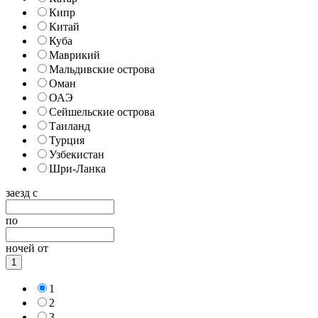
Кипр
Китай
Куба
Маврикий
Мальдивские острова
Оман
ОАЭ
Сейшельские острова
Таиланд
Турция
Узбекистан
Шри-Ланка
заезд с
по
ночей от
1
1
2
3