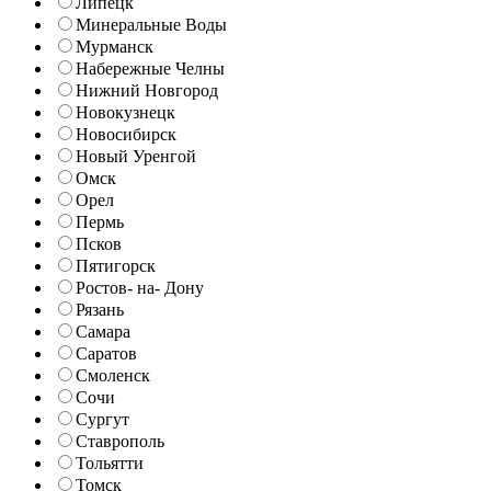
Липецк
Минеральные Воды
Мурманск
Набережные Челны
Нижний Новгород
Новокузнецк
Новосибирск
Новый Уренгой
Омск
Орел
Пермь
Псков
Пятигорск
Ростов- на- Дону
Рязань
Самара
Саратов
Смоленск
Сочи
Сургут
Ставрополь
Тольятти
Томск