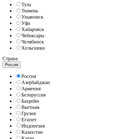
Тула
Тюмень
Ульяновск
Уфа
Хабаровск
Чебоксары
Челябинск
Хельсинки
Страна
Россия
Россия
Азербайджан
Армения
Белоруссия
Бахрейн
Вьетнам
Грузия
Египет
Индонезия
Казахстан
Катар