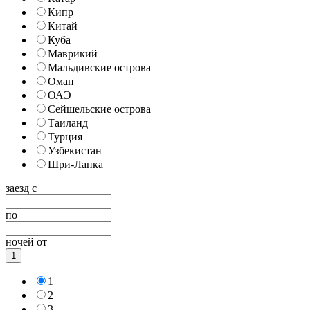
Кипр
Китай
Куба
Маврикий
Мальдивские острова
Оман
ОАЭ
Сейшельские острова
Таиланд
Турция
Узбекистан
Шри-Ланка
заезд с
по
ночей от
1
1
2
3