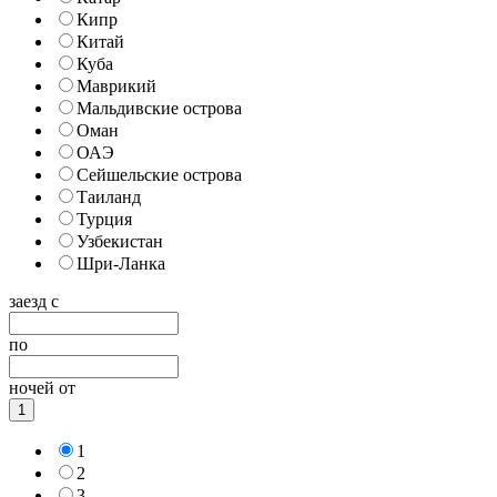
Кипр
Китай
Куба
Маврикий
Мальдивские острова
Оман
ОАЭ
Сейшельские острова
Таиланд
Турция
Узбекистан
Шри-Ланка
заезд с
по
ночей от
1
1
2
3