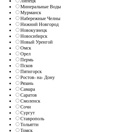
Липецк
Минеральные Воды
Мурманск
Набережные Челны
Нижний Новгород
Новокузнецк
Новосибирск
Новый Уренгой
Омск
Орел
Пермь
Псков
Пятигорск
Ростов- на- Дону
Рязань
Самара
Саратов
Смоленск
Сочи
Сургут
Ставрополь
Тольятти
Томск