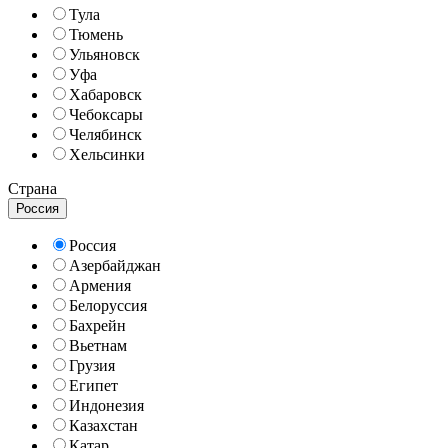
Тула
Тюмень
Ульяновск
Уфа
Хабаровск
Чебоксары
Челябинск
Хельсинки
Страна
Россия
Россия
Азербайджан
Армения
Белоруссия
Бахрейн
Вьетнам
Грузия
Египет
Индонезия
Казахстан
Катар