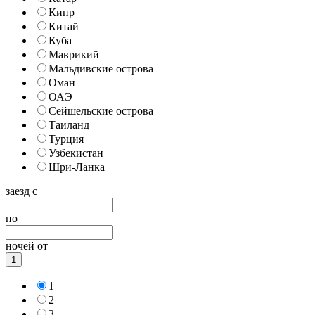
Кипр
Китай
Куба
Маврикий
Мальдивские острова
Оман
ОАЭ
Сейшельские острова
Таиланд
Турция
Узбекистан
Шри-Ланка
заезд с
по
ночей от
1
1
2
3