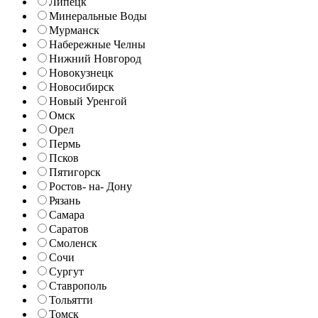
Липецк
Минеральные Воды
Мурманск
Набережные Челны
Нижний Новгород
Новокузнецк
Новосибирск
Новый Уренгой
Омск
Орел
Пермь
Псков
Пятигорск
Ростов- на- Дону
Рязань
Самара
Саратов
Смоленск
Сочи
Сургут
Ставрополь
Тольятти
Томск