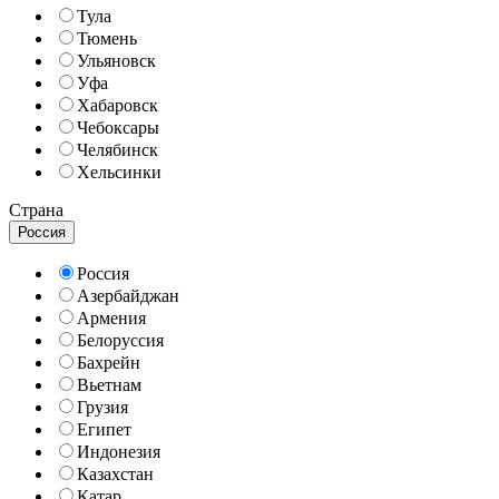
Тула
Тюмень
Ульяновск
Уфа
Хабаровск
Чебоксары
Челябинск
Хельсинки
Страна
Россия
Россия
Азербайджан
Армения
Белоруссия
Бахрейн
Вьетнам
Грузия
Египет
Индонезия
Казахстан
Катар