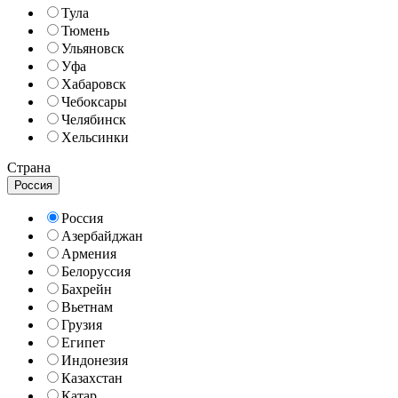
Тула
Тюмень
Ульяновск
Уфа
Хабаровск
Чебоксары
Челябинск
Хельсинки
Страна
Россия
Россия
Азербайджан
Армения
Белоруссия
Бахрейн
Вьетнам
Грузия
Египет
Индонезия
Казахстан
Катар