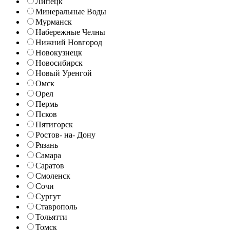
Липецк
Минеральные Воды
Мурманск
Набережные Челны
Нижний Новгород
Новокузнецк
Новосибирск
Новый Уренгой
Омск
Орел
Пермь
Псков
Пятигорск
Ростов- на- Дону
Рязань
Самара
Саратов
Смоленск
Сочи
Сургут
Ставрополь
Тольятти
Томск