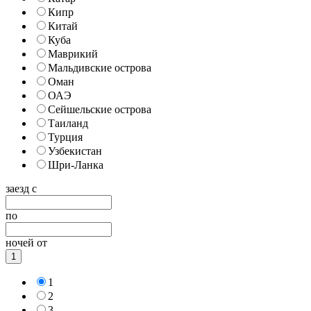
Кипр
Китай
Куба
Маврикий
Мальдивские острова
Оман
ОАЭ
Сейшельские острова
Таиланд
Турция
Узбекистан
Шри-Ланка
заезд с
по
ночей от
1
1
2
3