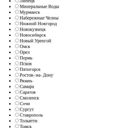
Липецк
Минеральные Воды
Мурманск
Набережные Челны
Нижний Новгород
Новокузнецк
Новосибирск
Новый Уренгой
Омск
Орел
Пермь
Псков
Пятигорск
Ростов- на- Дону
Рязань
Самара
Саратов
Смоленск
Сочи
Сургут
Ставрополь
Тольятти
Томск