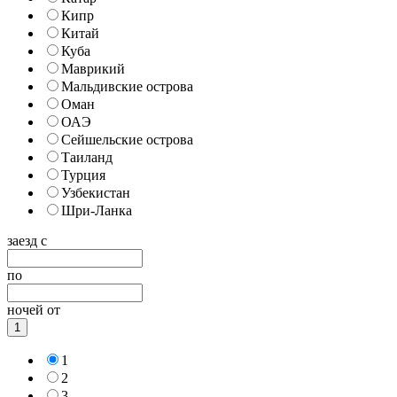
Кипр
Китай
Куба
Маврикий
Мальдивские острова
Оман
ОАЭ
Сейшельские острова
Таиланд
Турция
Узбекистан
Шри-Ланка
заезд с
по
ночей от
1
1
2
3