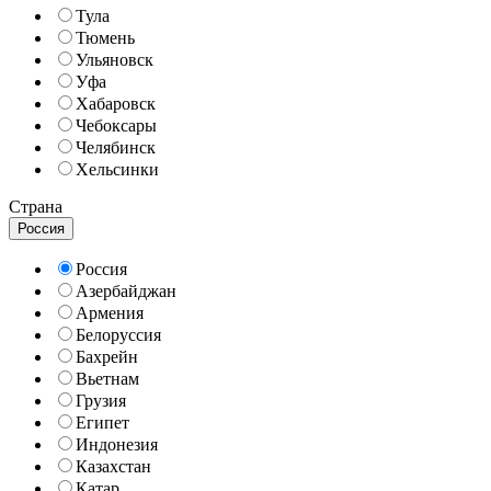
Тула
Тюмень
Ульяновск
Уфа
Хабаровск
Чебоксары
Челябинск
Хельсинки
Страна
Россия
Россия
Азербайджан
Армения
Белоруссия
Бахрейн
Вьетнам
Грузия
Египет
Индонезия
Казахстан
Катар