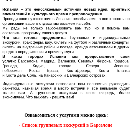
Испания – это неиссякаемый источник новых идей, приятных
впечатлений и культурного время препровождения.
Проведи свое путешествие в Испанию незабываемо, а все хлопоты по
организации вашего отдыха мы возьмем на себя.
Мы рады не только забронировать вам тур, но и помочь вам
составить программу своего досуга.
Что мы готовы предложить:
Групповые и индивидуальные
экскурсии,
трансферы
, шоу, билеты на футбол и различные концерты,
билеты на внутренние рейсы и поезда, аренда автомобилей и других
средств передвижения и прочие услуги...
В каких городах Испании мы предоставляем свои
услуги:
Барселона, Мадрид, Валенсия, Севилья,
Жирона
, Кордоба,
Гранада, Кадис, города Севера Испании,
побережья
Коста
Брава,
Коста
Дорада,
Коста
Бланка
и
Коста
дель
Соль, на Канарских и Балеарских островах.
Индивидуальные экскурсии позволяют вам полностью руководить
банкетом, назначая время и место встречи и все внимание будет
только вам. А групповые экскурсии в свою очередь, более
экономичны. Что выбрать - решать вам!
Ознакомиться с услугами можно здесь:
-
Список групповых экскурсий в Барселоне