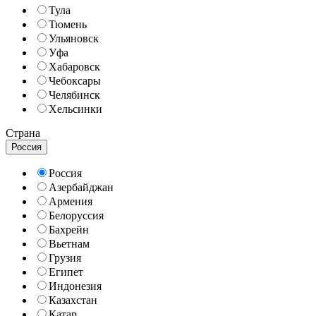
Тула
Тюмень
Ульяновск
Уфа
Хабаровск
Чебоксары
Челябинск
Хельсинки
Страна
Россия
Россия
Азербайджан
Армения
Белоруссия
Бахрейн
Вьетнам
Грузия
Египет
Индонезия
Казахстан
Катар