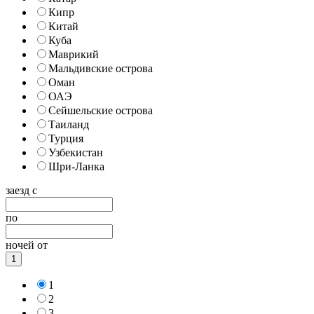
Кипр
Китай
Куба
Маврикий
Мальдивские острова
Оман
ОАЭ
Сейшельские острова
Таиланд
Турция
Узбекистан
Шри-Ланка
заезд с
по
ночей от
1
1
2
3