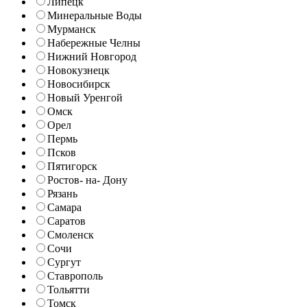
Липецк
Минеральные Воды
Мурманск
Набережные Челны
Нижний Новгород
Новокузнецк
Новосибирск
Новый Уренгой
Омск
Орел
Пермь
Псков
Пятигорск
Ростов- на- Дону
Рязань
Самара
Саратов
Смоленск
Сочи
Сургут
Ставрополь
Тольятти
Томск