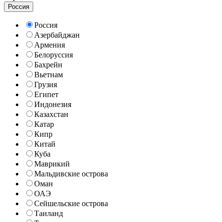
Россия
Россия
Азербайджан
Армения
Белоруссия
Бахрейн
Вьетнам
Грузия
Египет
Индонезия
Казахстан
Катар
Кипр
Китай
Куба
Маврикий
Мальдивские острова
Оман
ОАЭ
Сейшельские острова
Таиланд