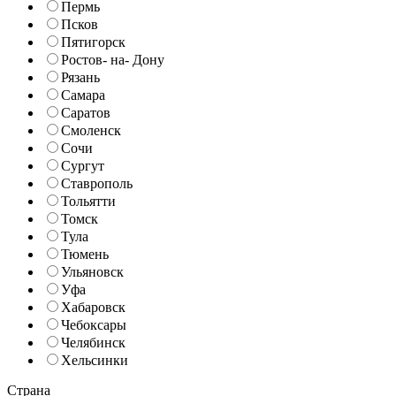
Пермь
Псков
Пятигорск
Ростов- на- Дону
Рязань
Самара
Саратов
Смоленск
Сочи
Сургут
Ставрополь
Тольятти
Томск
Тула
Тюмень
Ульяновск
Уфа
Хабаровск
Чебоксары
Челябинск
Хельсинки
Страна