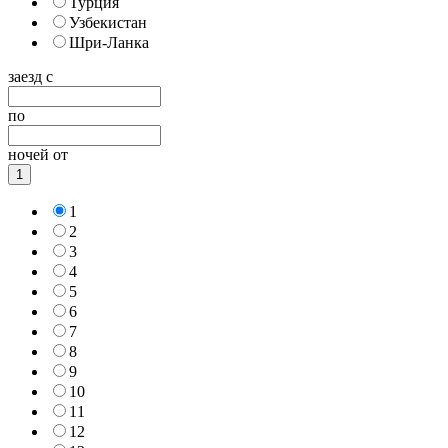
Турция
Узбекистан
Шри-Ланка
заезд с
по
ночей от
1
1
2
3
4
5
6
7
8
9
10
11
12