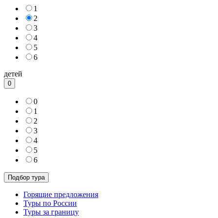
1
2
3
4
5
6
детей
0
0
1
2
3
4
5
6
Горящие предложения
Туры по России
Туры за границу