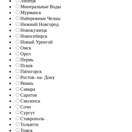
Липецк
Минеральные Воды
Мурманск
Набережные Челны
Нижний Новгород
Новокузнецк
Новосибирск
Новый Уренгой
Омск
Орел
Пермь
Псков
Пятигорск
Ростов- на- Дону
Рязань
Самара
Саратов
Смоленск
Сочи
Сургут
Ставрополь
Тольятти
Томск