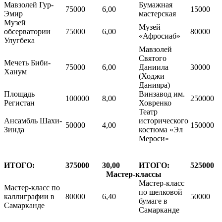
Мавзолей Гур-
Бумажная
75000
6,00
15000
Эмир
мастерская
Музей
Музей
обсерватории
75000
6,00
80000
«Афросиаб»
Улугбека
Мавзолей
Святого
Мечеть Биби-
75000
6,00
Даниила
30000
Ханум
(Ходжи
Данияра)
Площадь
Винзавод им.
100000
8,00
250000
Регистан
Ховренко
Театр
Ансамбль Шахи-
исторического
50000
4,00
150000
Зинда
костюма «Эл
Мероси»
ИТОГО:
375000
30,00
ИТОГО:
525000
Мастер-классы
Мастер-класс
Мастер-класс по
по шелковой
каллиграфии в
80000
6,40
50000
бумаге в
Самарканде
Самарканде