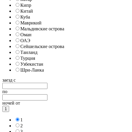
Кипр
Китай
Куба
Маврикий
Мальдивские острова
Оман
ОАЭ
Сейшельские острова
Таиланд
Турция
Узбекистан
Шри-Ланка
заезд с
по
ночей от
1
1
2
3