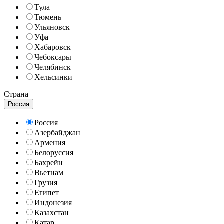
Тула
Тюмень
Ульяновск
Уфа
Хабаровск
Чебоксары
Челябинск
Хельсинки
Страна
Россия
Россия
Азербайджан
Армения
Белоруссия
Бахрейн
Вьетнам
Грузия
Египет
Индонезия
Казахстан
Катар