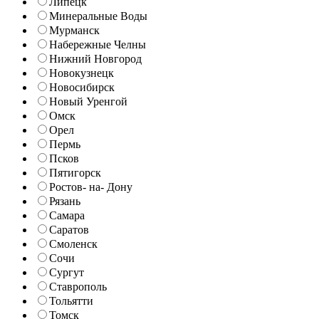
Липецк
Минеральные Воды
Мурманск
Набережные Челны
Нижний Новгород
Новокузнецк
Новосибирск
Новый Уренгой
Омск
Орел
Пермь
Псков
Пятигорск
Ростов- на- Дону
Рязань
Самара
Саратов
Смоленск
Сочи
Сургут
Ставрополь
Тольятти
Томск