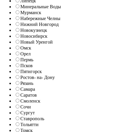
Липецк
Минеральные Воды
Мурманск
Набережные Челны
Нижний Новгород
Новокузнецк
Новосибирск
Новый Уренгой
Омск
Орел
Пермь
Псков
Пятигорск
Ростов- на- Дону
Рязань
Самара
Саратов
Смоленск
Сочи
Сургут
Ставрополь
Тольятти
Томск