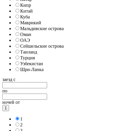
Кипр
Китай
Куба
Маврикий
Мальдивские острова
Оман
ОАЭ
Сейшельские острова
Таиланд
Турция
Узбекистан
Шри-Ланка
заезд с
по
ночей от
1
1
2
3