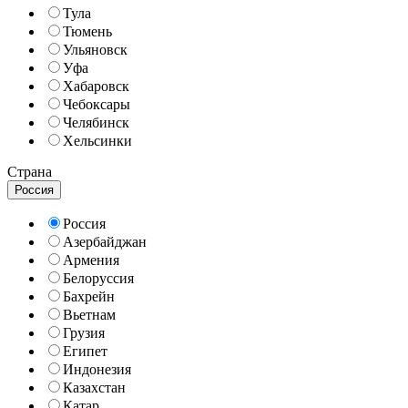
Тула
Тюмень
Ульяновск
Уфа
Хабаровск
Чебоксары
Челябинск
Хельсинки
Страна
Россия
Россия
Азербайджан
Армения
Белоруссия
Бахрейн
Вьетнам
Грузия
Египет
Индонезия
Казахстан
Катар