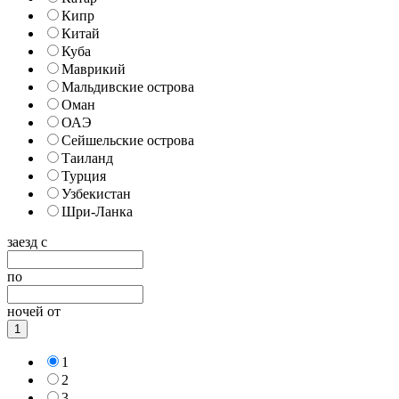
Кипр
Китай
Куба
Маврикий
Мальдивские острова
Оман
ОАЭ
Сейшельские острова
Таиланд
Турция
Узбекистан
Шри-Ланка
заезд с
по
ночей от
1
1
2
3