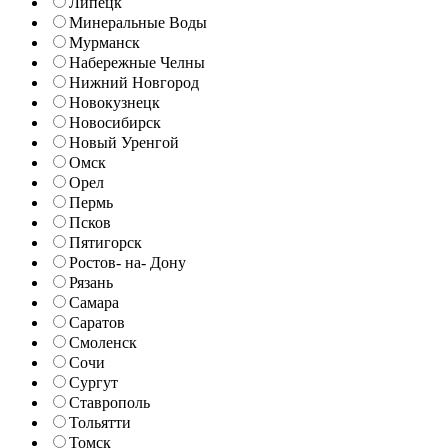
Липецк
Минеральные Воды
Мурманск
Набережные Челны
Нижний Новгород
Новокузнецк
Новосибирск
Новый Уренгой
Омск
Орел
Пермь
Псков
Пятигорск
Ростов- на- Дону
Рязань
Самара
Саратов
Смоленск
Сочи
Сургут
Ставрополь
Тольятти
Томск