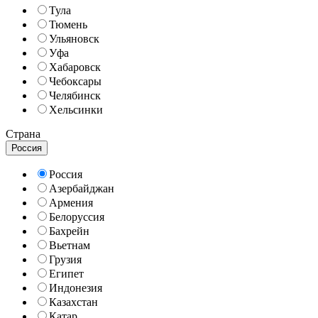
Тула
Тюмень
Ульяновск
Уфа
Хабаровск
Чебоксары
Челябинск
Хельсинки
Страна
Россия
Россия
Азербайджан
Армения
Белоруссия
Бахрейн
Вьетнам
Грузия
Египет
Индонезия
Казахстан
Катар