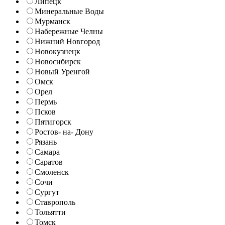
Липецк
Минеральные Воды
Мурманск
Набережные Челны
Нижний Новгород
Новокузнецк
Новосибирск
Новый Уренгой
Омск
Орел
Пермь
Псков
Пятигорск
Ростов- на- Дону
Рязань
Самара
Саратов
Смоленск
Сочи
Сургут
Ставрополь
Тольятти
Томск