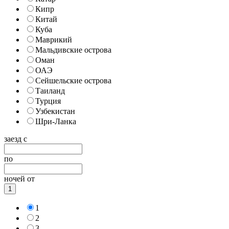
Кипр
Китай
Куба
Маврикий
Мальдивские острова
Оман
ОАЭ
Сейшельские острова
Таиланд
Турция
Узбекистан
Шри-Ланка
заезд с
по
ночей от
1
1
2
3