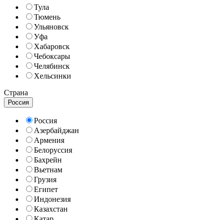
Тула
Тюмень
Ульяновск
Уфа
Хабаровск
Чебоксары
Челябинск
Хельсинки
Страна
Россия
Россия
Азербайджан
Армения
Белоруссия
Бахрейн
Вьетнам
Грузия
Египет
Индонезия
Казахстан
Катар