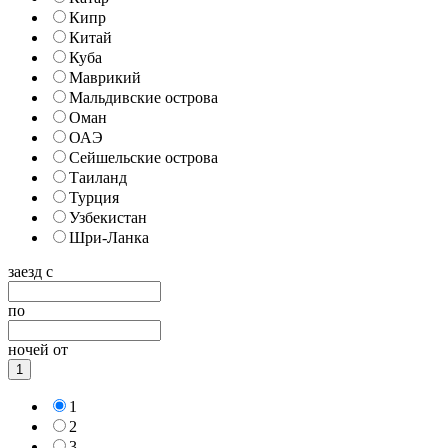
Кипр
Китай
Куба
Маврикий
Мальдивские острова
Оман
ОАЭ
Сейшельские острова
Таиланд
Турция
Узбекистан
Шри-Ланка
заезд с
по
ночей от
1
1
2
3