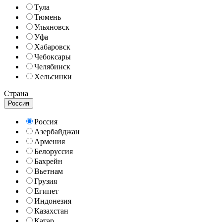
Тула
Тюмень
Ульяновск
Уфа
Хабаровск
Чебоксары
Челябинск
Хельсинки
Страна
Россия
Россия
Азербайджан
Армения
Белоруссия
Бахрейн
Вьетнам
Грузия
Египет
Индонезия
Казахстан
Катар