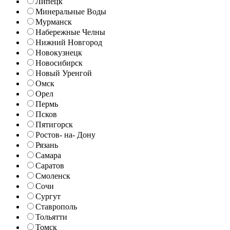
Липецк
Минеральные Воды
Мурманск
Набережные Челны
Нижний Новгород
Новокузнецк
Новосибирск
Новый Уренгой
Омск
Орел
Пермь
Псков
Пятигорск
Ростов- на- Дону
Рязань
Самара
Саратов
Смоленск
Сочи
Сургут
Ставрополь
Тольятти
Томск