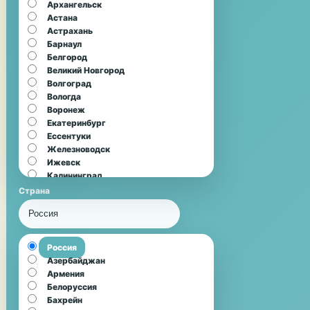
Архангельск
Астана
Астрахань
Барнаул
Белгород
Великий Новгород
Волгоград
Вологда
Воронеж
Екатеринбург
Ессентуки
Железноводск
Ижевск
Калининград
Кемерово
Страна
Киров
Россия
Кисловодск
Краснодар
Курск
Россия
Липецк
Азербайджан
Минеральные Воды
Армения
Мурманск
Белоруссия
Набережные Челны
Бахрейн
Нижний Новгород