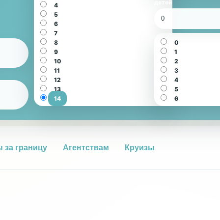
детей
4
5
0
6
7
8
0
9
1
10
2
11
3
12
4
13
5
14
6
 за границу
Агентствам
Круизы