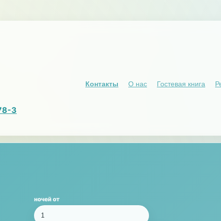
Контакты
О нас
Гостевая книга
Р
78-3
ночей от
1